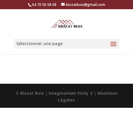
04 70 56 58 08
biozatbois@gmail.com
Sélectionner une page
© Biozat Bois
|
Imaginarium Vichy
⚷
|
Mentions
Légales